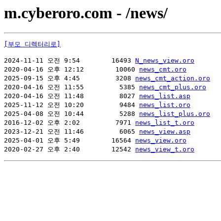
m.cyberoro.com - /news/
[부모 디렉터리로]
2024-11-11 오전 9:54        16493 
N_news_view.oro
2020-04-16 오후 12:12        10060 
news_cmt.oro
2025-09-15 오후 4:45         3208 
news_cmt_action.oro
2020-04-16 오전 11:55         5385 
news_cmt_plus.oro
2020-04-16 오전 11:48         8027 
news_list.asp
2025-11-12 오전 10:20         9484 
news_list.oro
2025-04-08 오전 10:44         5288 
news_list_plus.oro
2016-12-02 오후 2:02         7971 
news_list_t.oro
2023-12-21 오전 11:46         6065 
news_view.asp
2025-04-01 오후 5:49        16564 
news_view.oro
2020-02-27 오후 2:40        12542 
news_view_t.oro