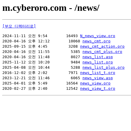
m.cyberoro.com - /news/
[부모 디렉터리로]
2024-11-11 오전 9:54        16493 
N_news_view.oro
2020-04-16 오후 12:12        10060 
news_cmt.oro
2025-09-15 오후 4:45         3208 
news_cmt_action.oro
2020-04-16 오전 11:55         5385 
news_cmt_plus.oro
2020-04-16 오전 11:48         8027 
news_list.asp
2025-11-12 오전 10:20         9484 
news_list.oro
2025-04-08 오전 10:44         5288 
news_list_plus.oro
2016-12-02 오후 2:02         7971 
news_list_t.oro
2023-12-21 오전 11:46         6065 
news_view.asp
2025-04-01 오후 5:49        16564 
news_view.oro
2020-02-27 오후 2:40        12542 
news_view_t.oro