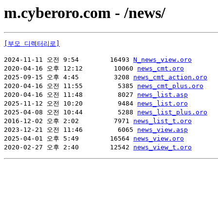
m.cyberoro.com - /news/
[부모 디렉터리로]
2024-11-11 오전 9:54        16493 
N_news_view.oro
2020-04-16 오후 12:12        10060 
news_cmt.oro
2025-09-15 오후 4:45         3208 
news_cmt_action.oro
2020-04-16 오전 11:55         5385 
news_cmt_plus.oro
2020-04-16 오전 11:48         8027 
news_list.asp
2025-11-12 오전 10:20         9484 
news_list.oro
2025-04-08 오전 10:44         5288 
news_list_plus.oro
2016-12-02 오후 2:02         7971 
news_list_t.oro
2023-12-21 오전 11:46         6065 
news_view.asp
2025-04-01 오후 5:49        16564 
news_view.oro
2020-02-27 오후 2:40        12542 
news_view_t.oro