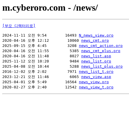
m.cyberoro.com - /news/
[부모 디렉터리로]
2024-11-11 오전 9:54        16493 
N_news_view.oro
2020-04-16 오후 12:12        10060 
news_cmt.oro
2025-09-15 오후 4:45         3208 
news_cmt_action.oro
2020-04-16 오전 11:55         5385 
news_cmt_plus.oro
2020-04-16 오전 11:48         8027 
news_list.asp
2025-11-12 오전 10:20         9484 
news_list.oro
2025-04-08 오전 10:44         5288 
news_list_plus.oro
2016-12-02 오후 2:02         7971 
news_list_t.oro
2023-12-21 오전 11:46         6065 
news_view.asp
2025-04-01 오후 5:49        16564 
news_view.oro
2020-02-27 오후 2:40        12542 
news_view_t.oro