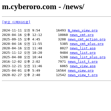
m.cyberoro.com - /news/
[부모 디렉터리로]
2024-11-11 오전 9:54        16493 
N_news_view.oro
2020-04-16 오후 12:12        10060 
news_cmt.oro
2025-09-15 오후 4:45         3208 
news_cmt_action.oro
2020-04-16 오전 11:55         5385 
news_cmt_plus.oro
2020-04-16 오전 11:48         8027 
news_list.asp
2025-11-12 오전 10:20         9484 
news_list.oro
2025-04-08 오전 10:44         5288 
news_list_plus.oro
2016-12-02 오후 2:02         7971 
news_list_t.oro
2023-12-21 오전 11:46         6065 
news_view.asp
2025-04-01 오후 5:49        16564 
news_view.oro
2020-02-27 오후 2:40        12542 
news_view_t.oro