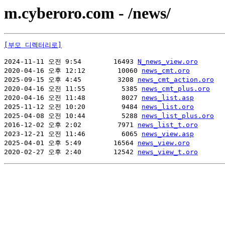
m.cyberoro.com - /news/
[부모 디렉터리로]
2024-11-11 오전 9:54        16493 
N_news_view.oro
2020-04-16 오후 12:12        10060 
news_cmt.oro
2025-09-15 오후 4:45         3208 
news_cmt_action.oro
2020-04-16 오전 11:55         5385 
news_cmt_plus.oro
2020-04-16 오전 11:48         8027 
news_list.asp
2025-11-12 오전 10:20         9484 
news_list.oro
2025-04-08 오전 10:44         5288 
news_list_plus.oro
2016-12-02 오후 2:02         7971 
news_list_t.oro
2023-12-21 오전 11:46         6065 
news_view.asp
2025-04-01 오후 5:49        16564 
news_view.oro
2020-02-27 오후 2:40        12542 
news_view_t.oro