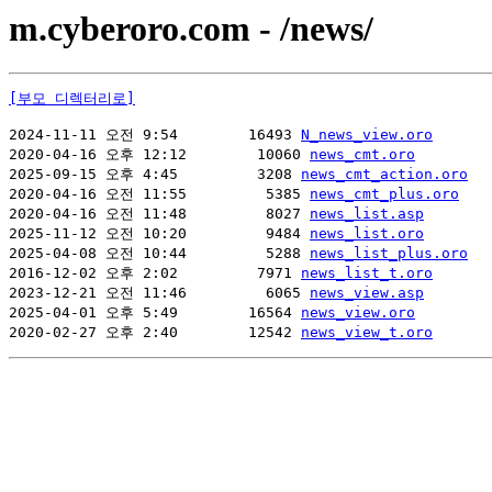
m.cyberoro.com - /news/
[부모 디렉터리로]
2024-11-11 오전 9:54        16493 
N_news_view.oro
2020-04-16 오후 12:12        10060 
news_cmt.oro
2025-09-15 오후 4:45         3208 
news_cmt_action.oro
2020-04-16 오전 11:55         5385 
news_cmt_plus.oro
2020-04-16 오전 11:48         8027 
news_list.asp
2025-11-12 오전 10:20         9484 
news_list.oro
2025-04-08 오전 10:44         5288 
news_list_plus.oro
2016-12-02 오후 2:02         7971 
news_list_t.oro
2023-12-21 오전 11:46         6065 
news_view.asp
2025-04-01 오후 5:49        16564 
news_view.oro
2020-02-27 오후 2:40        12542 
news_view_t.oro