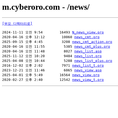
m.cyberoro.com - /news/
[부모 디렉터리로]
2024-11-11 오전 9:54        16493 
N_news_view.oro
2020-04-16 오후 12:12        10060 
news_cmt.oro
2025-09-15 오후 4:45         3208 
news_cmt_action.oro
2020-04-16 오전 11:55         5385 
news_cmt_plus.oro
2020-04-16 오전 11:48         8027 
news_list.asp
2025-11-12 오전 10:20         9484 
news_list.oro
2025-04-08 오전 10:44         5288 
news_list_plus.oro
2016-12-02 오후 2:02         7971 
news_list_t.oro
2023-12-21 오전 11:46         6065 
news_view.asp
2025-04-01 오후 5:49        16564 
news_view.oro
2020-02-27 오후 2:40        12542 
news_view_t.oro