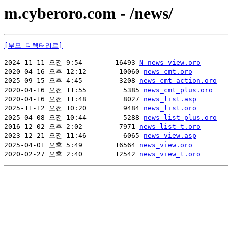
m.cyberoro.com - /news/
[부모 디렉터리로]
2024-11-11 오전 9:54        16493 
N_news_view.oro
2020-04-16 오후 12:12        10060 
news_cmt.oro
2025-09-15 오후 4:45         3208 
news_cmt_action.oro
2020-04-16 오전 11:55         5385 
news_cmt_plus.oro
2020-04-16 오전 11:48         8027 
news_list.asp
2025-11-12 오전 10:20         9484 
news_list.oro
2025-04-08 오전 10:44         5288 
news_list_plus.oro
2016-12-02 오후 2:02         7971 
news_list_t.oro
2023-12-21 오전 11:46         6065 
news_view.asp
2025-04-01 오후 5:49        16564 
news_view.oro
2020-02-27 오후 2:40        12542 
news_view_t.oro