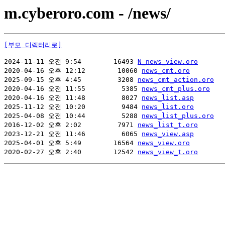
m.cyberoro.com - /news/
[부모 디렉터리로]
2024-11-11 오전 9:54        16493 
N_news_view.oro
2020-04-16 오후 12:12        10060 
news_cmt.oro
2025-09-15 오후 4:45         3208 
news_cmt_action.oro
2020-04-16 오전 11:55         5385 
news_cmt_plus.oro
2020-04-16 오전 11:48         8027 
news_list.asp
2025-11-12 오전 10:20         9484 
news_list.oro
2025-04-08 오전 10:44         5288 
news_list_plus.oro
2016-12-02 오후 2:02         7971 
news_list_t.oro
2023-12-21 오전 11:46         6065 
news_view.asp
2025-04-01 오후 5:49        16564 
news_view.oro
2020-02-27 오후 2:40        12542 
news_view_t.oro