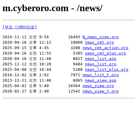
m.cyberoro.com - /news/
[부모 디렉터리로]
2024-11-11 오전 9:54        16493 
N_news_view.oro
2020-04-16 오후 12:12        10060 
news_cmt.oro
2025-09-15 오후 4:45         3208 
news_cmt_action.oro
2020-04-16 오전 11:55         5385 
news_cmt_plus.oro
2020-04-16 오전 11:48         8027 
news_list.asp
2025-11-12 오전 10:20         9484 
news_list.oro
2025-04-08 오전 10:44         5288 
news_list_plus.oro
2016-12-02 오후 2:02         7971 
news_list_t.oro
2023-12-21 오전 11:46         6065 
news_view.asp
2025-04-01 오후 5:49        16564 
news_view.oro
2020-02-27 오후 2:40        12542 
news_view_t.oro