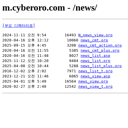
m.cyberoro.com - /news/
[부모 디렉터리로]
2024-11-11 오전 9:54        16493 
N_news_view.oro
2020-04-16 오후 12:12        10060 
news_cmt.oro
2025-09-15 오후 4:45         3208 
news_cmt_action.oro
2020-04-16 오전 11:55         5385 
news_cmt_plus.oro
2020-04-16 오전 11:48         8027 
news_list.asp
2025-11-12 오전 10:20         9484 
news_list.oro
2025-04-08 오전 10:44         5288 
news_list_plus.oro
2016-12-02 오후 2:02         7971 
news_list_t.oro
2023-12-21 오전 11:46         6065 
news_view.asp
2025-04-01 오후 5:49        16564 
news_view.oro
2020-02-27 오후 2:40        12542 
news_view_t.oro