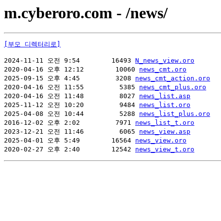
m.cyberoro.com - /news/
[부모 디렉터리로]
2024-11-11 오전 9:54        16493 
N_news_view.oro
2020-04-16 오후 12:12        10060 
news_cmt.oro
2025-09-15 오후 4:45         3208 
news_cmt_action.oro
2020-04-16 오전 11:55         5385 
news_cmt_plus.oro
2020-04-16 오전 11:48         8027 
news_list.asp
2025-11-12 오전 10:20         9484 
news_list.oro
2025-04-08 오전 10:44         5288 
news_list_plus.oro
2016-12-02 오후 2:02         7971 
news_list_t.oro
2023-12-21 오전 11:46         6065 
news_view.asp
2025-04-01 오후 5:49        16564 
news_view.oro
2020-02-27 오후 2:40        12542 
news_view_t.oro