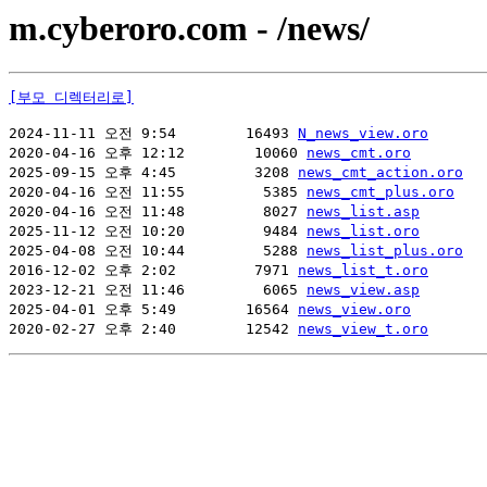
m.cyberoro.com - /news/
[부모 디렉터리로]
2024-11-11 오전 9:54        16493 
N_news_view.oro
2020-04-16 오후 12:12        10060 
news_cmt.oro
2025-09-15 오후 4:45         3208 
news_cmt_action.oro
2020-04-16 오전 11:55         5385 
news_cmt_plus.oro
2020-04-16 오전 11:48         8027 
news_list.asp
2025-11-12 오전 10:20         9484 
news_list.oro
2025-04-08 오전 10:44         5288 
news_list_plus.oro
2016-12-02 오후 2:02         7971 
news_list_t.oro
2023-12-21 오전 11:46         6065 
news_view.asp
2025-04-01 오후 5:49        16564 
news_view.oro
2020-02-27 오후 2:40        12542 
news_view_t.oro