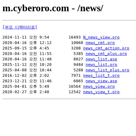
m.cyberoro.com - /news/
[부모 디렉터리로]
2024-11-11 오전 9:54        16493 
N_news_view.oro
2020-04-16 오후 12:12        10060 
news_cmt.oro
2025-09-15 오후 4:45         3208 
news_cmt_action.oro
2020-04-16 오전 11:55         5385 
news_cmt_plus.oro
2020-04-16 오전 11:48         8027 
news_list.asp
2025-11-12 오전 10:20         9484 
news_list.oro
2025-04-08 오전 10:44         5288 
news_list_plus.oro
2016-12-02 오후 2:02         7971 
news_list_t.oro
2023-12-21 오전 11:46         6065 
news_view.asp
2025-04-01 오후 5:49        16564 
news_view.oro
2020-02-27 오후 2:40        12542 
news_view_t.oro