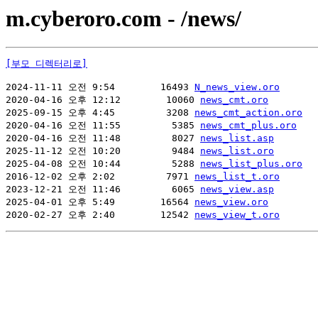
m.cyberoro.com - /news/
[부모 디렉터리로]
2024-11-11 오전 9:54        16493 
N_news_view.oro
2020-04-16 오후 12:12        10060 
news_cmt.oro
2025-09-15 오후 4:45         3208 
news_cmt_action.oro
2020-04-16 오전 11:55         5385 
news_cmt_plus.oro
2020-04-16 오전 11:48         8027 
news_list.asp
2025-11-12 오전 10:20         9484 
news_list.oro
2025-04-08 오전 10:44         5288 
news_list_plus.oro
2016-12-02 오후 2:02         7971 
news_list_t.oro
2023-12-21 오전 11:46         6065 
news_view.asp
2025-04-01 오후 5:49        16564 
news_view.oro
2020-02-27 오후 2:40        12542 
news_view_t.oro