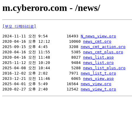
m.cyberoro.com - /news/
[부모 디렉터리로]
2024-11-11 오전 9:54        16493 
N_news_view.oro
2020-04-16 오후 12:12        10060 
news_cmt.oro
2025-09-15 오후 4:45         3208 
news_cmt_action.oro
2020-04-16 오전 11:55         5385 
news_cmt_plus.oro
2020-04-16 오전 11:48         8027 
news_list.asp
2025-11-12 오전 10:20         9484 
news_list.oro
2025-04-08 오전 10:44         5288 
news_list_plus.oro
2016-12-02 오후 2:02         7971 
news_list_t.oro
2023-12-21 오전 11:46         6065 
news_view.asp
2025-04-01 오후 5:49        16564 
news_view.oro
2020-02-27 오후 2:40        12542 
news_view_t.oro