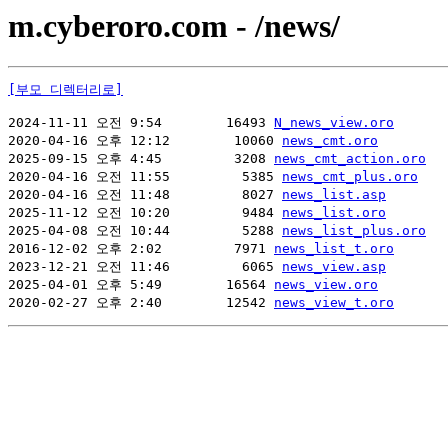
m.cyberoro.com - /news/
[부모 디렉터리로]
2024-11-11 오전 9:54        16493 
N_news_view.oro
2020-04-16 오후 12:12        10060 
news_cmt.oro
2025-09-15 오후 4:45         3208 
news_cmt_action.oro
2020-04-16 오전 11:55         5385 
news_cmt_plus.oro
2020-04-16 오전 11:48         8027 
news_list.asp
2025-11-12 오전 10:20         9484 
news_list.oro
2025-04-08 오전 10:44         5288 
news_list_plus.oro
2016-12-02 오후 2:02         7971 
news_list_t.oro
2023-12-21 오전 11:46         6065 
news_view.asp
2025-04-01 오후 5:49        16564 
news_view.oro
2020-02-27 오후 2:40        12542 
news_view_t.oro