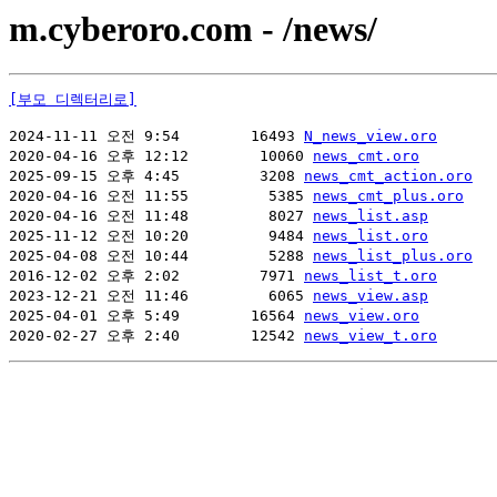
m.cyberoro.com - /news/
[부모 디렉터리로]
2024-11-11 오전 9:54        16493 
N_news_view.oro
2020-04-16 오후 12:12        10060 
news_cmt.oro
2025-09-15 오후 4:45         3208 
news_cmt_action.oro
2020-04-16 오전 11:55         5385 
news_cmt_plus.oro
2020-04-16 오전 11:48         8027 
news_list.asp
2025-11-12 오전 10:20         9484 
news_list.oro
2025-04-08 오전 10:44         5288 
news_list_plus.oro
2016-12-02 오후 2:02         7971 
news_list_t.oro
2023-12-21 오전 11:46         6065 
news_view.asp
2025-04-01 오후 5:49        16564 
news_view.oro
2020-02-27 오후 2:40        12542 
news_view_t.oro