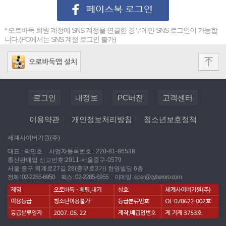
* 오로바둑 회원 계정에 SNS 계정을 연결한 경우에만 SNS 로그인이 가능합
니다.(PC에서는 SNS 계정 로그인 불가)
로그인
내정보
PC버전
고객센터
이용약관
|
개인정보처리방침
|
청소년보호정책
세계사이버기원(주)
대표 : 곽민호
|
사업자등록번호 : 220-81-86538
통신판매업 신고번호:2011-서울중구-0579
서울 중구 퇴계로27길 28(충무로3가) 한영빌딩 6층
전화 : 02-2285-6950
|
팩스 : 02-2285-6955
|
이메일 :
oper@cyberoro.com