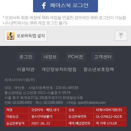
* 오로바둑 회원 계정에 SNS 계정을 연결한 경우에만 SNS 로그인이 가능합
니다.(PC에서는 SNS 계정 로그인 불가)
로그인
내정보
PC버전
고객센터
이용약관
|
개인정보처리방침
|
청소년보호정책
세계사이버기원(주)
대표 : 곽민호
|
사업자등록번호 : 220-81-86538
통신판매업 신고번호:2011-서울중구-0579
서울 중구 퇴계로27길 28(충무로3가) 한영빌딩 6층
전화 : 02-2285-6950
|
팩스 : 02-2285-6955
|
이메일 :
oper@cyberoro.com