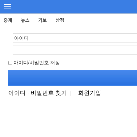
아이디/비밀번호 저장
아이디 · 비밀번호 찾기
회원가입
|