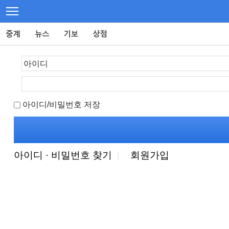
아이디/비밀번호 저장
아이디 · 비밀번호 찾기
회원가입
|