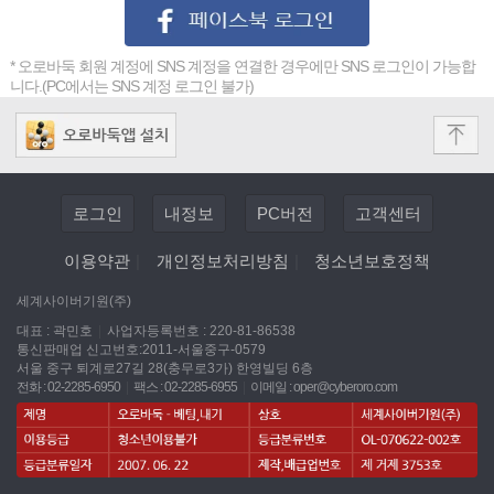
* 오로바둑 회원 계정에 SNS 계정을 연결한 경우에만 SNS 로그인이 가능합
니다.(PC에서는 SNS 계정 로그인 불가)
로그인
내정보
PC버전
고객센터
이용약관
|
개인정보처리방침
|
청소년보호정책
세계사이버기원(주)
대표 : 곽민호
|
사업자등록번호 : 220-81-86538
통신판매업 신고번호:2011-서울중구-0579
서울 중구 퇴계로27길 28(충무로3가) 한영빌딩 6층
전화 : 02-2285-6950
|
팩스 : 02-2285-6955
|
이메일 :
oper@cyberoro.com