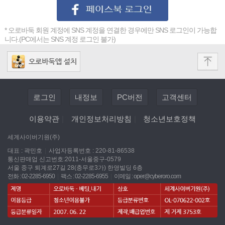
* 오로바둑 회원 계정에 SNS 계정을 연결한 경우에만 SNS 로그인이 가능합
니다.(PC에서는 SNS 계정 로그인 불가)
로그인
내정보
PC버전
고객센터
이용약관
|
개인정보처리방침
|
청소년보호정책
세계사이버기원(주)
대표 : 곽민호
|
사업자등록번호 : 220-81-86538
통신판매업 신고번호:2011-서울중구-0579
서울 중구 퇴계로27길 28(충무로3가) 한영빌딩 6층
전화 : 02-2285-6950
|
팩스 : 02-2285-6955
|
이메일 :
oper@cyberoro.com