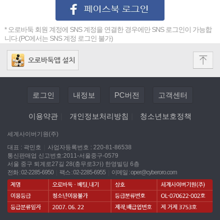
* 오로바둑 회원 계정에 SNS 계정을 연결한 경우에만 SNS 로그인이 가능합
니다.(PC에서는 SNS 계정 로그인 불가)
로그인
내정보
PC버전
고객센터
이용약관
|
개인정보처리방침
|
청소년보호정책
세계사이버기원(주)
대표 : 곽민호
|
사업자등록번호 : 220-81-86538
통신판매업 신고번호:2011-서울중구-0579
서울 중구 퇴계로27길 28(충무로3가) 한영빌딩 6층
전화 : 02-2285-6950
|
팩스 : 02-2285-6955
|
이메일 :
oper@cyberoro.com