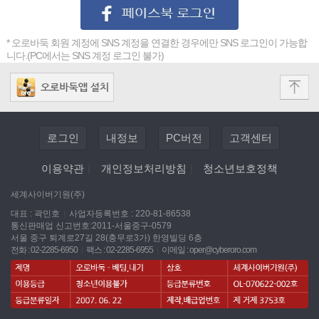
* 오로바둑 회원 계정에 SNS 계정을 연결한 경우에만 SNS 로그인이 가능합
니다.(PC에서는 SNS 계정 로그인 불가)
로그인
내정보
PC버전
고객센터
이용약관
|
개인정보처리방침
|
청소년보호정책
세계사이버기원(주)
대표 : 곽민호
|
사업자등록번호 : 220-81-86538
통신판매업 신고번호:2011-서울중구-0579
서울 중구 퇴계로27길 28(충무로3가) 한영빌딩 6층
전화 : 02-2285-6950
|
팩스 : 02-2285-6955
|
이메일 :
oper@cyberoro.com