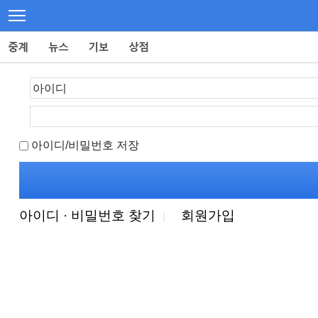
아이디/비밀번호 저장
아이디 · 비밀번호 찾기
회원가입
|