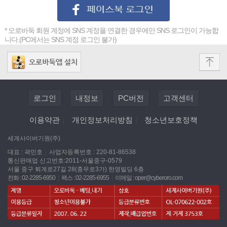
* 오로바둑 회원 계정에 SNS 계정을 연결한 경우에만 SNS 로그인이 가능합
니다.(PC에서는 SNS 계정 로그인 불가)
로그인
내정보
PC버전
고객센터
이용약관
|
개인정보처리방침
|
청소년보호정책
세계사이버기원(주)
대표 : 곽민호
|
사업자등록번호 : 220-81-86538
통신판매업 신고번호:2011-서울중구-0579
서울 중구 퇴계로27길 28(충무로3가) 한영빌딩 6층
전화 : 02-2285-6950
|
팩스 : 02-2285-6955
|
이메일 :
oper@cyberoro.com