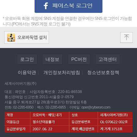
* 오로바둑 회원 계정에 SNS 계정을 연결한 경우에만 SNS 로그인이 가능합
니다.(PC에서는 SNS 계정 로그인 불가)
로그인
내정보
PC버전
고객센터
이용약관
|
개인정보처리방침
|
청소년보호정책
세계사이버기원(주)
대표 : 곽민호
|
사업자등록번호 : 220-81-86538
통신판매업 신고번호:2011-서울중구-0579
서울 중구 퇴계로27길 28(충무로3가) 한영빌딩 6층
전화 : 02-2285-6950
|
팩스 : 02-2285-6955
|
이메일 :
oper@cyberoro.com