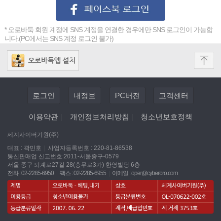
* 오로바둑 회원 계정에 SNS 계정을 연결한 경우에만 SNS 로그인이 가능합
니다.(PC에서는 SNS 계정 로그인 불가)
로그인
내정보
PC버전
고객센터
이용약관
|
개인정보처리방침
|
청소년보호정책
세계사이버기원(주)
대표 : 곽민호
|
사업자등록번호 : 220-81-86538
통신판매업 신고번호:2011-서울중구-0579
서울 중구 퇴계로27길 28(충무로3가) 한영빌딩 6층
전화 : 02-2285-6950
|
팩스 : 02-2285-6955
|
이메일 :
oper@cyberoro.com