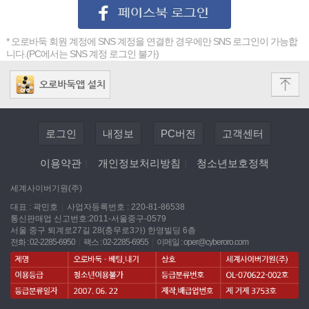
* 오로바둑 회원 계정에 SNS 계정을 연결한 경우에만 SNS 로그인이 가능합
니다.(PC에서는 SNS 계정 로그인 불가)
로그인
내정보
PC버전
고객센터
이용약관
|
개인정보처리방침
|
청소년보호정책
세계사이버기원(주)
대표 : 곽민호
|
사업자등록번호 : 220-81-86538
통신판매업 신고번호:2011-서울중구-0579
서울 중구 퇴계로27길 28(충무로3가) 한영빌딩 6층
전화 : 02-2285-6950
|
팩스 : 02-2285-6955
|
이메일 :
oper@cyberoro.com