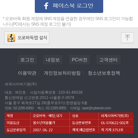
* 오로바둑 회원 계정에 SNS 계정을 연결한 경우에만 SNS 로그인이 가능합
니다.(PC에서는 SNS 계정 로그인 불가)
로그인
내정보
PC버전
고객센터
이용약관
|
개인정보처리방침
|
청소년보호정책
세계사이버기원(주)
대표 : 곽민호
|
사업자등록번호 : 220-81-86538
통신판매업 신고번호:2011-서울중구-0579
서울 중구 퇴계로27길 28(충무로3가) 한영빌딩 6층
전화 : 02-2285-6950
|
팩스 : 02-2285-6955
|
이메일 :
oper@cyberoro.com