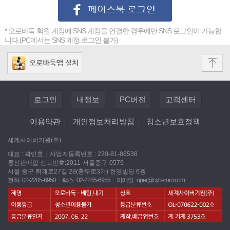
* 오로바둑 회원 계정에 SNS 계정을 연결한 경우에만 SNS 로그인이 가능합
니다.(PC에서는 SNS 계정 로그인 불가)
로그인
내정보
PC버전
고객센터
이용약관
|
개인정보처리방침
|
청소년보호정책
세계사이버기원(주)
대표 : 곽민호
|
사업자등록번호 : 220-81-86538
통신판매업 신고번호:2011-서울중구-0579
서울 중구 퇴계로27길 28(충무로3가) 한영빌딩 6층
전화 : 02-2285-6950
|
팩스 : 02-2285-6955
|
이메일 :
oper@cyberoro.com