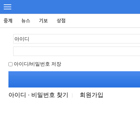
아이디/비밀번호 저장
아이디 · 비밀번호 찾기
회원가입
|