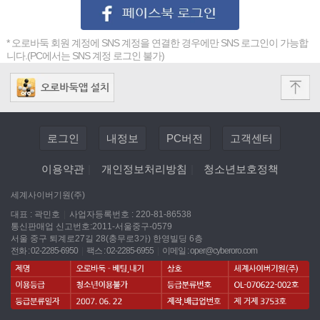
* 오로바둑 회원 계정에 SNS 계정을 연결한 경우에만 SNS 로그인이 가능합
니다.(PC에서는 SNS 계정 로그인 불가)
로그인
내정보
PC버전
고객센터
이용약관
|
개인정보처리방침
|
청소년보호정책
세계사이버기원(주)
대표 : 곽민호
|
사업자등록번호 : 220-81-86538
통신판매업 신고번호:2011-서울중구-0579
서울 중구 퇴계로27길 28(충무로3가) 한영빌딩 6층
전화 : 02-2285-6950
|
팩스 : 02-2285-6955
|
이메일 :
oper@cyberoro.com