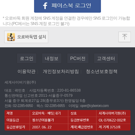
* 오로바둑 회원 계정에 SNS 계정을 연결한 경우에만 SNS 로그인이 가능합
니다.(PC에서는 SNS 계정 로그인 불가)
로그인
내정보
PC버전
고객센터
이용약관
|
개인정보처리방침
|
청소년보호정책
세계사이버기원(주)
대표 : 곽민호
|
사업자등록번호 : 220-81-86538
통신판매업 신고번호:2011-서울중구-0579
서울 중구 퇴계로27길 28(충무로3가) 한영빌딩 6층
전화 : 02-2285-6950
|
팩스 : 02-2285-6955
|
이메일 :
oper@cyberoro.com