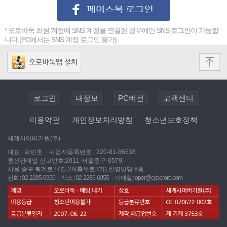
* 오로바둑 회원 계정에 SNS 계정을 연결한 경우에만 SNS 로그인이 가능합
니다.(PC에서는 SNS 계정 로그인 불가)
로그인
내정보
PC버전
고객센터
이용약관
|
개인정보처리방침
|
청소년보호정책
세계사이버기원(주)
대표 : 곽민호
|
사업자등록번호 : 220-81-86538
통신판매업 신고번호:2011-서울중구-0579
서울 중구 퇴계로27길 28(충무로3가) 한영빌딩 6층
전화 : 02-2285-6950
|
팩스 : 02-2285-6955
|
이메일 :
oper@cyberoro.com