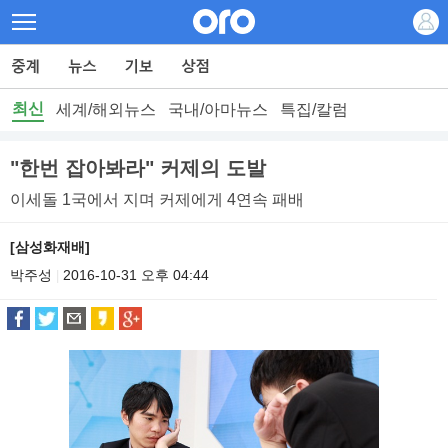
최신
세계/해외뉴스
국내/아마뉴스
특집/칼럼
"한번 잡아봐라" 커제의 도발
이세돌 1국에서 지며 커제에게 4연속 패배
[삼성화재배]
박주성
2016-10-31 오후 04:44
|