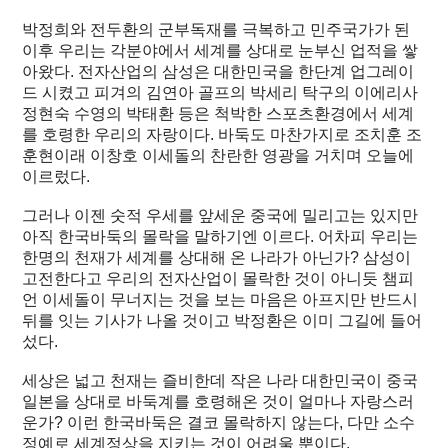
박정희와 전두환의 군부독재를 극복하고 민주국가가 된
이후 우리는 각분야에서 세계를 상대로 눈부신 업적을 쌓
아왔다. 전자산업의 삼성은 대한민국을 한단계 업그레이
드 시켰고 피겨의 김연아 골프의 박세리 탁구의 이에리사
정현숙 수영의 박태환 등은 척박한 스포츠환경에서 세계
를 호령한 우리의 자랑이다. 바둑도 마찬가지로 조치훈 조
훈현이래 이창호 이세돌의 찬란한 영광을 거치며 오늘에
이르렀다.
그러나 이젠 숫적 우세를 앞세운 중국에 밀리고는 있지만
아직 한국바둑의 몰락을 말하기엔 이르다. 어차피 우리는
한명의 천재가 세계를 상대해 온 나라가 아닌가? 삼성이
고전한다고 우리의 전자산업이 몰락한 것이 아니듯 챔피
언 이세돌이 무너지는 것을 보는 마음은 아프지만 반드시
뒤를 잇는 기사가 나올 것이고 박정환은 이미 그길에 들어
섰다.
세상은 넓고 천재는 즐비한데 작은 나라 대한민국이 중국
일본을 상대로 바둑계를 호령해온 것이 얼마나 자랑스러
운가? 이런 한국바둑은 결코 몰락하지 않는다, 다만 소수
정예로 세계정상을 지키는 것이 어려울 뿐이다.