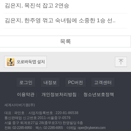
김은지, 목진석 잡고 2연승
김은지, 한주영 꺾고 숙녀팀에 소중한 1승 선..
목록
로그인
내정보
PC버전
고객센터
이용약관
|
개인정보처리방침
|
청소년보호정책
세계사이버기원(주)
대표 : 곽민호
|
사업자등록번호 : 220-81-86538
통신판매업 신고번호:2011-서울중구-0579
서울 중구 퇴계로27길 28(충무로3가) 한영빌딩 6층
전화 : 02-2285-6950
|
팩스 : 02-2285-6955
|
이메일 :
oper@cyberoro.com