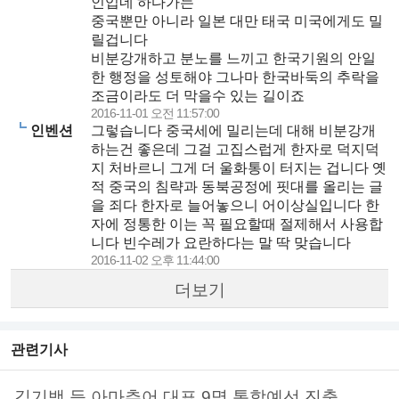
인입네 하다가는
중국뿐만 아니라 일본 대만 태국 미국에게도 밀
릴겁니다
비분강개하고 분노를 느끼고 한국기원의 안일
한 행정을 성토해야 그나마 한국바둑의 추락을
조금이라도 더 막을수 있는 길이죠
2016-11-01 오전 11:57:00
인벤션
그렇습니다 중국세에 밀리는데 대해 비분강개
하는건 좋은데 그걸 고집스럽게 한자로 덕지덕
지 처바르니 그게 더 울화통이 터지는 겁니다 옛
적 중국의 침략과 동북공정에 핏대를 올리는 글
을 죄다 한자로 늘어놓으니 어이상실입니다 한
자에 정통한 이는 꼭 필요할때 절제해서 사용합
니다 빈수레가 요란하다는 말 딱 맞습니다
2016-11-02 오후 11:44:00
더보기
관련기사
김기백 등 아마추어 대표 9명 통합예선 진출