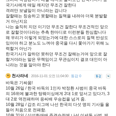
국기사에게 매일 깨지던 무조건 잘한다
격려만 보낼일이 아니라는 겁니다
잘할때는 칭송하고 못할때는 질책을 내려야 더욱 분발할
거 아닌지요
나는 솔직히 지던 이기던 무조건 잘한다 무조건적인 앞으
로 잘할것이다라는 추측 한마디로 이런분들 한심합니다
왜 우리가 이렇게 되었는가에 대한 스스로의 질책 반성도
있어야 하고 분노도 느껴야 중국을 다시 쫓아가기 위해 노
력할거 아닌가
한국기사가 잘하던 못하던 무조건 잘해는거여 앞으로 잘
할거야라는 말은 무책임이고 무관심이지 결코 대인이 아
니라는 것을 알아야 한다
천사라네
2016-11-01 오전 11:04:00
동감 0
|
|
바둑은 기싸움!
10월 26일 / 한국 바둑의 1인자 박정환 사범이 중국 바둑
의 16위에 불과한 탕웨이싱에게 2대 1로 앞서고 있다가, 3
대 2로 역전패하며 응씨배 우승컵을 넘겨 줌.
10월 28일 / 갑조 리그에 나선 한국의 다섯 명의 기사들 올
들어 처음으로 전패함.
10월 31일 / 삼성화재배 준결승전에 나선 이세돌 사범, 제