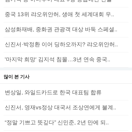
중국 13위 랴오위안허, 생애 첫 세계대회 우..
삼성화재배, 중화권 관광객 대상 바둑 스페셜..
신진서·박정환 이어 딩하오까지? 랴오위안허..
'마지막 희망' 김지석 침몰…3년 연속 중국..
많이 본 기사
변상일, 와일드카드로 한국 대표팀 합류
신진서, 영재vs정상 대국서 조상연에게 불계..
“정말 기쁘고 뜻깊다” 신민준, 2년 만에 되..