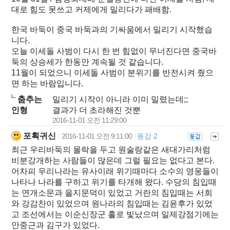
대로 힘도 못쓰고 커제에게 밀리다가 패배함.
한국 바둑이 중국 바둑과의 기싸움에서 밀리기 시작했습
니다.
오늘 이세돌 사범이 다시 한 번 힘없이 무너진다면 중국바
둑의 상승세가 한동안 계속될 것 같습니다.
11월이 되었으니 이세돌 사범이 분위기를 반전시켜 줬으
면 하는 바람입니다.
춤추는
밀리기 시작이 아니라 이미 밀렸는데;;
인형
결과가 더 초라해진 것뿐
2016-11-01 오전 11:29:00
포획귀신
2016-11-01 오전 9:11:00
동감 2
|
|
최근 우리바둑의 몰락을 두고 원술랑같은 새대가리처럼
비분강개하는 사람들이 많은데 그럴 필요는 없다고 본다.
어차피 우리나라는 유사이래 위기때마다 소수의 영웅들이
나타나 나라를 구하고 위기를 타개해 왔다. 수당의 침입때
는 연개소문과 을지문덕이 있었고 거란의 침입때는 서희
와 강감찬이 있었으며 원나라의 침입때는 김윤후가 있었
고 조선에서는 이순신장군 홀로 빛났으며 일제강점기에는
안중근과 김구가 있었다.