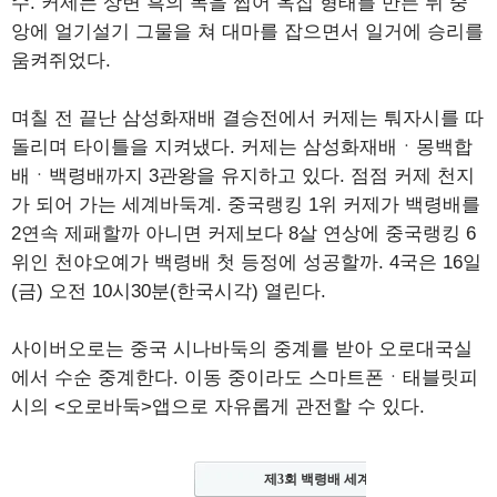
수. 커제는 상변 흑의 목을 찝어 옥집 형태를 만든 뒤 중
앙에 얼기설기 그물을 쳐 대마를 잡으면서 일거에 승리를
움켜쥐었다.
며칠 전 끝난 삼성화재배 결승전에서 커제는 퉈자시를 따
돌리며 타이틀을 지켜냈다. 커제는 삼성화재배ㆍ몽백합
배ㆍ백령배까지 3관왕을 유지하고 있다. 점점 커제 천지
가 되어 가는 세계바둑계. 중국랭킹 1위 커제가 백령배를
2연속 제패할까 아니면 커제보다 8살 연상에 중국랭킹 6
위인 천야오예가 백령배 첫 등정에 성공할까. 4국은 16일
(금) 오전 10시30분(한국시각) 열린다.
사이버오로는 중국 시나바둑의 중계를 받아 오로대국실
에서 수순 중계한다. 이동 중이라도 스마트폰ㆍ태블릿피
시의 <오로바둑>앱으로 자유롭게 관전할 수 있다.