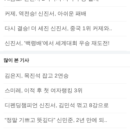
커제, 역전승! 신진서, 아쉬운 패배
다시 결승! 더 세진 신진서, 중국 1위 커제와..
신진서, '백령배'에서 세계대회 우승 재도전!
많이 본 기사
김은지, 목진석 잡고 2연승
스미레, 이적 후 첫 여자랭킹 3위
디펜딩챔피언 신진서, 김민석 꺾고 8강으로
“정말 기쁘고 뜻깊다” 신민준, 2년 만에 되..