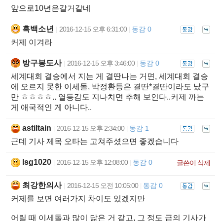
앞으로10년은갈거같네
흑백소년
2016-12-15 오후 6:31:00
동감 0
|
|
커제 이겨라
방구봉도사
2016-12-15 오후 3:46:00
동감 0
|
|
세계대회 결승에서 지는 게 결딴나는 거면, 세계대회 결승
에 오르지 못한 이세돌, 박정환등은 결딴*결딴이라도 났구
만 ㅎㅎㅎㅎ.. 열등감도 지나치면 추해 보인다..커제 까는
게 애국적인 게 아니다..
astiltain
2016-12-15 오후 2:34:00
동감 1
|
|
근데 기사 제목 오타는 고쳐주셨으면 좋겠습니다
lsg1020
2016-12-15 오후 12:08:00
동감 0
|
|
글쓴이 삭제
최강한의사
2016-12-15 오전 10:05:00
동감 0
|
|
커제를 보면 여러가지 차이도 있겠지만
어릴 때 이세돌과 많이 닮은 거 같고, 그 정도 급의 기사가