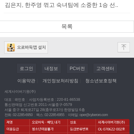
김은지, 한주영 꺾고 숙녀팀에 소중한 1승 선..
목록
로그인
내정보
PC버전
고객센터
이용약관
|
개인정보처리방침
|
청소년보호정책
세계사이버기원(주)
대표 : 곽민호
|
사업자등록번호 : 220-81-86538
통신판매업 신고번호:2011-서울중구-0579
서울 중구 퇴계로27길 28(충무로3가) 한영빌딩 6층
전화 : 02-2285-6950
|
팩스 : 02-2285-6955
|
이메일 :
oper@cyberoro.com