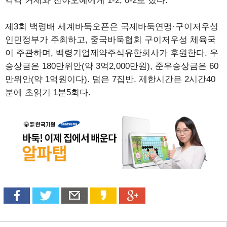
각각 커제와 천야오예에게 1-2, 0-2로 졌다.
제3회 백령배 세계바둑오픈은 국제바둑연맹·구이저우성
인민정부가 주최하고, 중국바둑협회 구이저우성 체육국
이 주관하며, 백령기업제약주식유한회사가 후원한다. 우
승상금은 180만위안(약 3억2,000만원), 준우승상금은 60
만위안(약 1억원이다). 덤은 7집반. 제한시간은 2시간40
분에 초읽기 1분5회다.