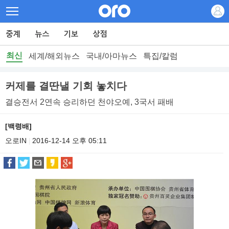
최신
세계/해외뉴스
국내/아마뉴스
특집/칼럼
커제를 결딴낼 기회 놓치다
결승전서 2연속 승리하던 천야오예, 3국서 패배
[백령배]
오로IN
2016-12-14 오후 05:11
|