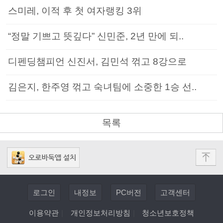
스미레, 이적 후 첫 여자랭킹 3위
“정말 기쁘고 뜻깊다” 신민준, 2년 만에 되..
디펜딩챔피언 신진서, 김민석 꺾고 8강으로
김은지, 한주영 꺾고 숙녀팀에 소중한 1승 선..
목록
로그인
내정보
PC버전
고객센터
이용약관
|
개인정보처리방침
|
청소년보호정책