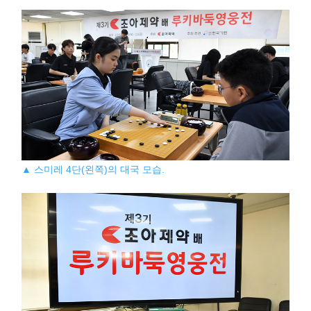
▲ 스미레 4단(왼쪽)의 대국 모습.