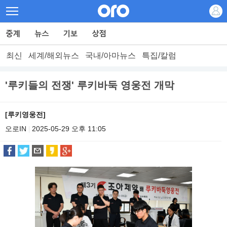
최신
세계/해외뉴스
국내/아마뉴스
특집/칼럼
'루키들의 전쟁' 루키바둑 영웅전 개막
[루키영웅전]
오로IN
2025-05-29 오후 11:05
|