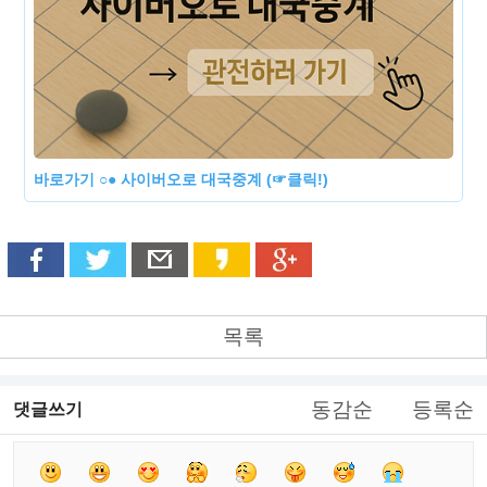
바로가기 ○● 사이버오로 대국중계 (☞클릭!)
목록
동감순
등록순
댓글쓰기