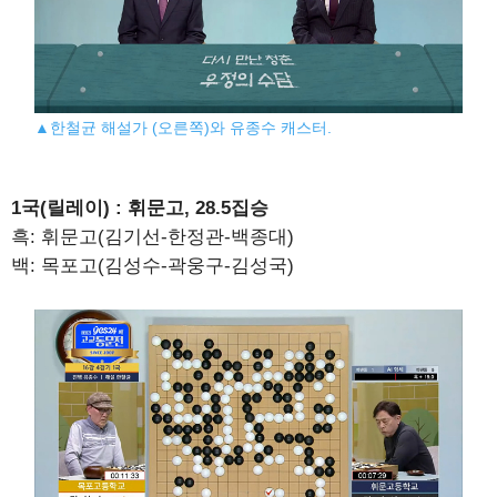
▲한철균 해설가 (오른쪽)와 유종수 캐스터.
1국(릴레이) : 휘문고, 28.5집승
흑: 휘문고(김기선-한정관-백종대)
백: 목포고(김성수-곽웅구-김성국)