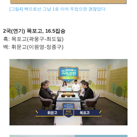
[그림4] 백으로선 그냥 1로 이어 두었으면 괜찮았다.
2국(연기) 목포고, 16.5집승
흑: 목포고(곽웅구-최도일)
백: 휘문고(이원영-정종구)