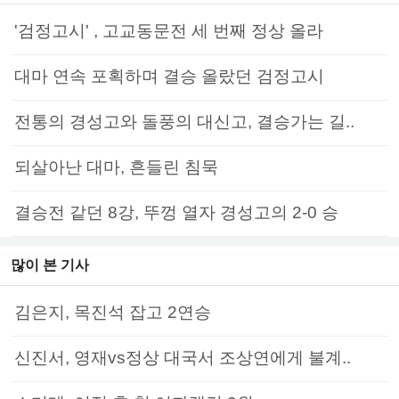
'검정고시' , 고교동문전 세 번째 정상 올라
대마 연속 포획하며 결승 올랐던 검정고시
전통의 경성고와 돌풍의 대신고, 결승가는 길..
되살아난 대마, 흔들린 침묵
결승전 같던 8강, 뚜껑 열자 경성고의 2-0 승
많이 본 기사
김은지, 목진석 잡고 2연승
신진서, 영재vs정상 대국서 조상연에게 불계..