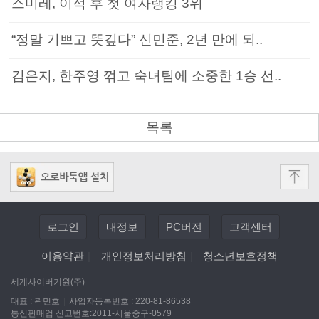
스미레, 이적 후 첫 여자랭킹 3위
“정말 기쁘고 뜻깊다” 신민준, 2년 만에 되..
김은지, 한주영 꺾고 숙녀팀에 소중한 1승 선..
목록
로그인
내정보
PC버전
고객센터
이용약관
|
개인정보처리방침
|
청소년보호정책
세계사이버기원(주)
대표 : 곽민호
|
사업자등록번호 : 220-81-86538
통신판매업 신고번호:2011-서울중구-0579