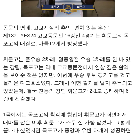
동문의 명예, 고교시절의 추억, 변치 않는 우정’
제18기 YES24 고교동문전 16강전 4경기는 휘문고와 목
포고의 대결로, 바둑TV에서 방영됐다.
휘문고는 준우승 2차례, 왕중왕전 우승 1차례를 한 바 있
는 강팀, 목포고는 역대 고교동문전에서 인상 깊은 활약
을 보여준 적은 없지만, 이번에 우승 후보 경기고를 꺾고
올라온 다크호스였다. 그래서 어떤 결과를 낼지 주목되고
있었는데, 결국 전통의 강팀 휘문고가 2-1로 승리하며 8
강에 진출했다.
1국에서는 목포고의 착각에 힘입어 휘문고가 좌변에서
대마를 잡은 이후 휘문고가 스무 집 가량 앞섰다. 그렇게
끝나나 싶었지만 목포고가 중앙과 우변 타개에 성공하면