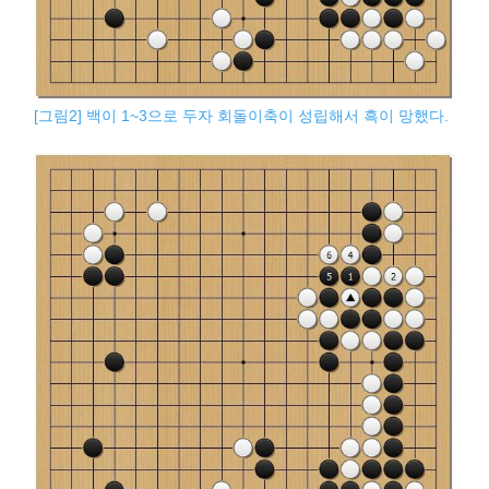
[그림2] 백이 1~3으로 두자 회돌이축이 성립해서 흑이 망했다.