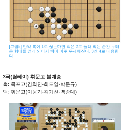
[그림5] 만약 흑이 1로 끊는다면 백은 2로 눌러 막는 순간 두터
운 형태를 얻게 되어서 백이 아주 우세해진다. 3엔 4로 대응한
다.
3국(릴레이) 휘문고 불계승
흑: 목포고(김희찬-최도일-박문규)
백: 휘문고(이웅기-김기선-백종대)