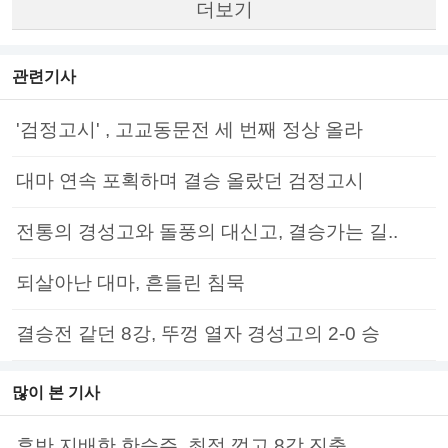
더보기
관련기사
'검정고시' , 고교동문전 세 번째 정상 올라
대마 연속 포획하며 결승 올랐던 검정고시
전통의 경성고와 돌풍의 대신고, 결승가는 길..
되살아난 대마, 흔들린 침묵
결승전 같던 8강, 뚜껑 열자 경성고의 2-0 승
많이 본 기사
후반 지배한 한승주, 최정 꺾고 8강 진출