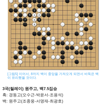
[그림5] 이어서, 8까지 백이 중앙을 가져오게 되면서 바둑은 백
이 유리했을 것이다.
3국(릴레이) 원주고, 백7.5집승
흑: 경동고(오수근-박윤서-조용석)
백: 원주고(조종웅-서명재-최광호)