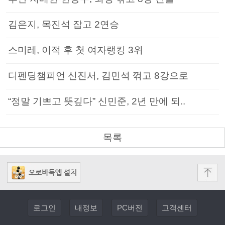
김은지, 목진석 잡고 2연승
스미레, 이적 후 첫 여자랭킹 3위
디펜딩챔피언 신진서, 김민석 꺾고 8강으로
“정말 기쁘고 뜻깊다” 신민준, 2년 만에 되..
목록
로그인
내정보
PC버전
고객센터