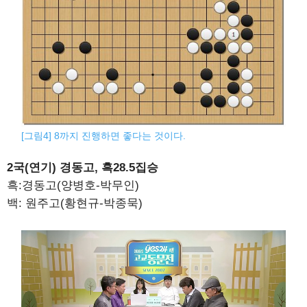
[그림4] 8까지 진행하면 좋다는 것이다.
2국(연기) 경동고, 흑28.5집승
흑:경동고(양병호-박무인)
백: 원주고(황현규-박종묵)