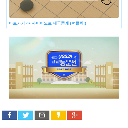
바로가기 ○● 사이버오로 대국중계 (☞클릭!)