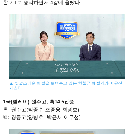
합 2-1로 승리하면서 4강에 올랐다.
▲ 맛깔스러운 해설을 보여주고 있는 한철균 해설가와 배윤진
캐스터.
1국(릴레이) 원주고, 흑14.5집승
흑: 원주고(박종수-조종웅-최광호)
백: 경동고(양병호 -박윤서-이무성)