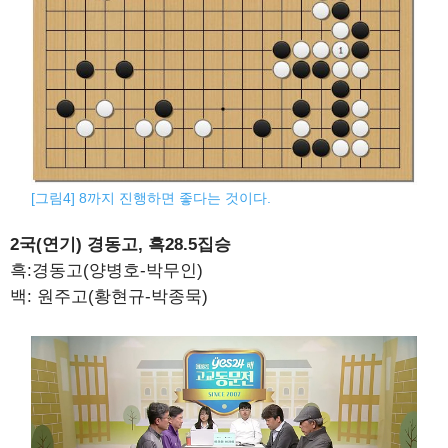
[그림4] 8까지 진행하면 좋다는 것이다.
2국(연기) 경동고, 흑28.5집승
흑:경동고(양병호-박무인)
백: 원주고(황현규-박종묵)