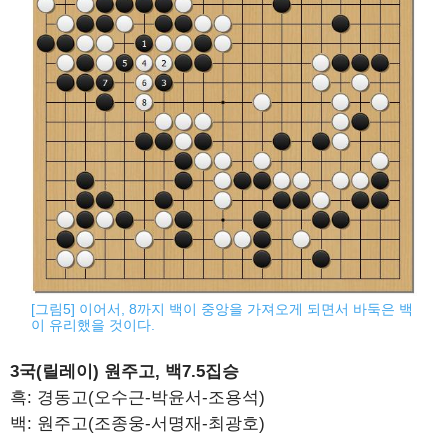
[그림5] 이어서, 8까지 백이 중앙을 가져오게 되면서 바둑은 백
이 유리했을 것이다.
3국(릴레이) 원주고, 백7.5집승
흑: 경동고(오수근-박윤서-조용석)
백: 원주고(조종웅-서명재-최광호)