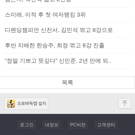
스미레, 이적 후 첫 여자랭킹 3위
디펜딩챔피언 신진서, 김민석 꺾고 8강으로
후반 지배한 한승주, 최정 꺾고 8강 진출
“정말 기쁘고 뜻깊다” 신민준, 2년 만에 되..
목록
로그인
내정보
PC버전
고객센터