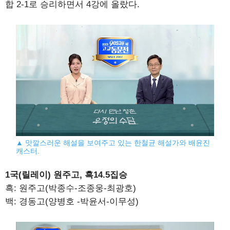
합 2-1로 승리하면서 4강에 올랐다.
▲ 맛깔스러운 해설을 보여주고 있는 한철균 해설가와 배윤진
캐스터.
1국(릴레이) 원주고, 흑14.5집승
흑: 원주고(박종수-조종웅-최광호)
백: 경동고(양병호 -박윤서-이무성)