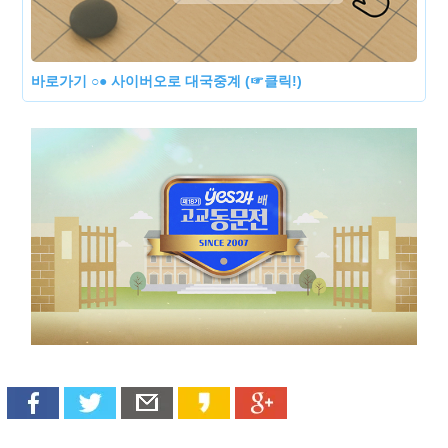
바로가기 ○● 사이버오로 대국중계 (☞클릭!)