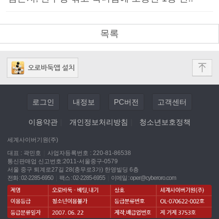
목록
로그인
내정보
PC버전
고객센터
이용약관
|
개인정보처리방침
|
청소년보호정책
세계사이버기원(주)
대표 : 곽민호
|
사업자등록번호 : 220-81-86538
통신판매업 신고번호:2011-서울중구-0579
서울 중구 퇴계로27길 28(충무로3가) 한영빌딩 6층
전화 : 02-2285-6950
|
팩스 : 02-2285-6955
|
이메일 :
oper@cyberoro.com