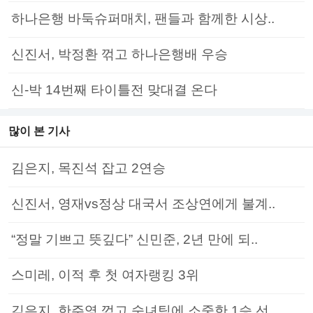
하나은행 바둑슈퍼매치, 팬들과 함께한 시상..
신진서, 박정환 꺾고 하나은행배 우승
신-박 14번째 타이틀전 맞대결 온다
많이 본 기사
김은지, 목진석 잡고 2연승
신진서, 영재vs정상 대국서 조상연에게 불계..
“정말 기쁘고 뜻깊다” 신민준, 2년 만에 되..
스미레, 이적 후 첫 여자랭킹 3위
김은지, 한주영 꺾고 숙녀팀에 소중한 1승 선..