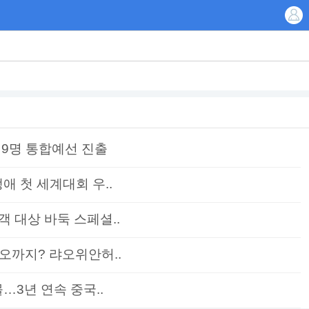
 9명 통합예선 진출
애 첫 세계대회 우..
 대상 바둑 스페셜..
오까지? 랴오위안허..
…3년 연속 중국..