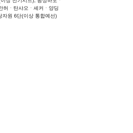
단(이상 전기시드), 왕싱하오ㆍ
오위안허ㆍ탄샤오ㆍ셰커ㆍ양딩
탕자원 6단(이상 통합예선)