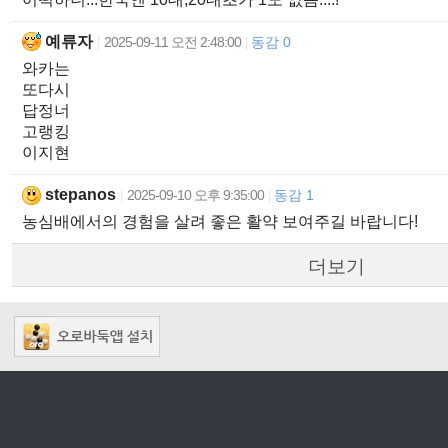
예류자
2025-09-11 오전 2:48:00
동감 0
|
|
와카는
또다시
답정너
고랭킹
이지현
stepanos
2025-09-10 오후 9:35:00
동감 1
|
|
농심배에서의 경험을 살려 좋은 활약 보여주길 바랍니다!
더보기