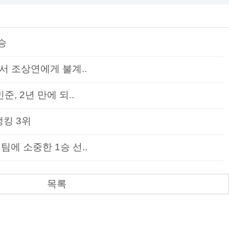
승
서 조상연에게 불계..
준, 2년 만에 되..
랭킹 3위
팀에 소중한 1승 선..
목록