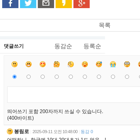
목록
동감순
등록순
댓글쓰기
띄어쓰기 포함 200자까지 쓰실 수 있습니다.
(400바이트)
봉림로
2025-09-11 오전 10:48:00
동감 0
|
|
어떡하니...한국엔 10대,20대초가 1도 없음....!