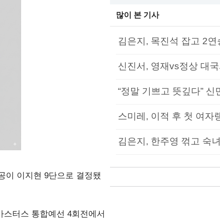
많이 본 기사
김은지, 목진석 잡고 2연
신진서, 영재vs정상 대국
“정말 기쁘고 뜻깊다” 신민
스미레, 이적 후 첫 여자
김은지, 한주영 꺾고 숙녀
공이 이지현 9단으로 결정됐
둑마스터스 통합예선 4회전에서