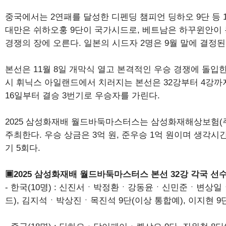
중국에서는 2연패를 달성한 디펜딩 챔피언 딩하오 9단 등 
대만은 쉬하오훙 9단이 국가시드로, 베트남은 하꾸윈안이
경쟁의 장에 오른다. 일본의 시드자 2명은 9월 말에 결정된
본선은 11월 8일 개막식 열고 본격적인 우승 경쟁에 돌입
시 휘닉스 아일랜드에서 치러지는 본선은 32강부터 4강
16일부터 결승 3번기로 우승자를 가린다.
2025 삼성화재배 월드바둑마스터스는 삼성화재해상보험(
주최한다. 우승 상금은 3억 원, 준우승 1억 원이며 생각시간
기 5회다.
▣2025 삼성화재배 월드바둑마스터스 본선 32강 각국 선
- 한국(10명) : 신진서ㆍ박정환ㆍ강동윤ㆍ신민준ㆍ변상일
드), 김지석ㆍ박상진ㆍ목진석 9단(이상 통합예), 이지현 9