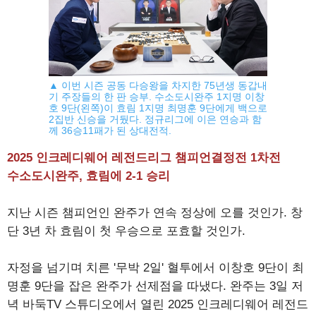
▲ 이번 시즌 공동 다승왕을 차지한 75년생 동갑내
기 주장들의 한 판 승부. 수소도시완주 1지명 이창
호 9단(왼쪽)이 효림 1지명 최명훈 9단에게 백으로
2집반 신승을 거뒀다. 정규리그에 이은 연승과 함
께 36승11패가 된 상대전적.
2025 인크레디웨어 레전드리그 챔피언결정전 1차전
수소도시완주, 효림에 2-1 승리
지난 시즌 챔피언인 완주가 연속 정상에 오를 것인가. 창
단 3년 차 효림이 첫 우승으로 포효할 것인가.
자정을 넘기며 치른 '무박 2일' 혈투에서 이창호 9단이 최
명훈 9단을 잡은 완주가 선제점을 따냈다. 완주는 3일 저
녁 바둑TV 스튜디오에서 열린 2025 인크레디웨어 레전드