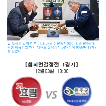
▲ 많이도 싸워온 두 기사. 서봉수 9단(왼쪽)이 강훈 9단에게
당한 정규리그 때의 패배를 설욕하며 상대전적 60승째(19패)
를 올렸다.