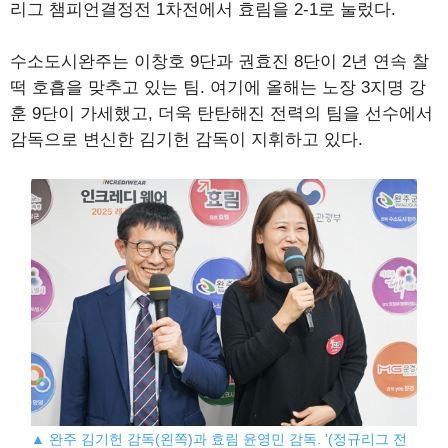
리그 챔피언결정전 1차전에서 효림을 2-1로 눌렀다.
수소도시완주는 이창호 9단과 권효진 8단이 2년 연속 찰
떡 호흡을 맞추고 있는 팀. 여기에 올해는 노장 3지명 강
훈 9단이 가세했고, 더욱 탄탄해진 전력의 팀을 선수에서
감독으로 변신한 김기헌 감독이 지휘하고 있다.
▲ 완주 김기헌 감독(왼쪽)과 효림 윤영민 감독. '(정규리그 전