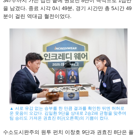
347수까지 가는 접전 끝에 권효진 8단이 극적으로 1집반
을 남겼다. 종료 시각 0시 49분, 경기 시간만 총 5시간 49
분이 걸린 역대급 혈전이었다.
▲ 서로 유감 없는 승부를 한 만큼 결과를 확인한 뒤엔 허허로
운 웃음이 오갔다. 김일환 9단을 상대로 2승2패 균형을 맞추며
팀 승리도 가져온 권효진 8단(오른쪽)의 기쁨이 컸다.
수소도시완주의 원투 펀치 이창호 9단과 권효진 8단은 플