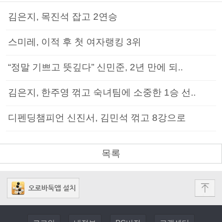
김은지, 목진석 잡고 2연승
스미레, 이적 후 첫 여자랭킹 3위
“정말 기쁘고 뜻깊다” 신민준, 2년 만에 되..
김은지, 한주영 꺾고 숙녀팀에 소중한 1승 선..
디펜딩챔피언 신진서, 김민석 꺾고 8강으로
목록