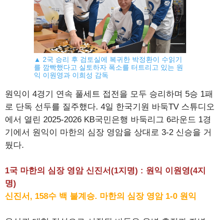
▲ 2국 승리 후 검토실에 복귀한 박정환이 수읽기
를 깜빡했다고 실토하자 폭소를 터트리고 있는 원
익 이원영과 이희성 감독
원익이 4경기 연속 풀세트 접전을 모두 승리하며 5승 1패
로 단독 선두를 질주했다. 4일 한국기원 바둑TV 스튜디오
에서 열린 2025-2026 KB국민은행 바둑리그 6라운드 1경
기에서 원익이 마한의 심장 영암을 상대로 3-2 신승을 거
뒀다.
1국 마한의 심장 영암 신진서(1지명) : 원익 이원영(4지
명)
신진서, 158수 백 불계승. 마한의 심장 영암 1-0 원익