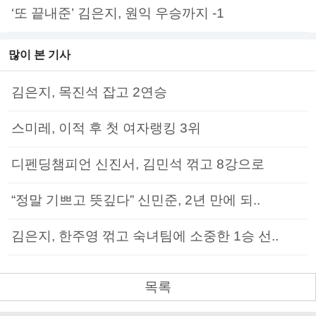
‘또 끝내준’ 김은지, 원익 우승까지 -1
많이 본 기사
김은지, 목진석 잡고 2연승
스미레, 이적 후 첫 여자랭킹 3위
디펜딩챔피언 신진서, 김민석 꺾고 8강으로
“정말 기쁘고 뜻깊다” 신민준, 2년 만에 되..
김은지, 한주영 꺾고 숙녀팀에 소중한 1승 선..
목록