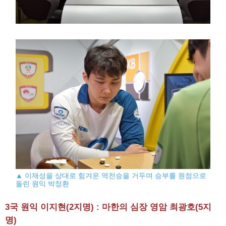
▲ 이재성을 상대로 힘겨운 역전승을 거두며 승부를 원점으로
돌린 원익 박정환
3국 원익 이지현(2지명) : 마한의 심장 영암 최광호(5지
명)