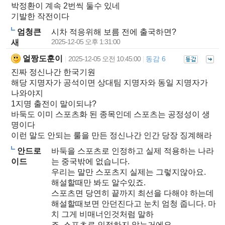
박정환이 계속 2번씩 둘수 있네
기발한 작전이다
엄청큰
시차 적응위해 보름 전에 출국하면?
2025-12-05 오후 1:31:00
새
얼짱도훈이
2025-12-05 오전 10:45:00
동감 6
|
|
진짜 정신나간 한국기원
해당 지명자가 공석이면 상대팀 지명자와 동일 지명자가
나와야지
1지명 출전이 말이되냐?
바둑도 이미 스포츠화 된 종목인데 스포츠는 공정성이 생
명이다
이런 말도 안되는 룰을 만든 정신나간 인간 당장 징계해라
안드로
바둑을 스포츠로 인정하고 실제 적용하는 나라
이드
는 중국밖에 없습니다.
우리는 말만 스포츠지 실제는 그렇지않아요.
해설할때만 봐도 알수있죠.
스포츠면 당연히 끝까지 최선을 다해야 하는데
해설할때보면 안던진다고 눈치 엄청 줍니다. 마
치 그게 비매너인것처럼 말하
죠. 스포츠로 인정하지 않는거에요.