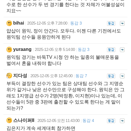
수로 한 선수가 두 번 경기를 한다는 것 자체가 어불성설이
지요~~
bihai
2025-12-05 오후 7:28:00
동감 3
|
|
얍샵이 원익, 정이 안간다. 모두다. 이젠 다른 기전에서도
원익팀 선수들 응원안하게 된다
yuraang
2025-12-05 오후 5:14:00
동감 3
|
|
원익팀 경기는 바둑TV 시청 안 하는 일종의 불매운동을
벌여서 혼을 내줘야 합니다
지다성
2025-12-05 오후 12:45:00
동감 7
|
|
부득이 결장한 선수가 있는 팀은 상대팀 선수와 그 지명순
위가 같거나 낮은 선수만으로 구성해야 한다. 원익은 안 그
래도 1지명급 선수가 2명(박정환, 이지현)이나 있는데, 이
선수들이 5판 중 3판에 출전할 수 있도록 한다는 게 말이
되는가?
스나이퍼II
2025-12-05 오전 11:43:00
동감 4
|
|
김은지가 계속 세계대회 참가하면