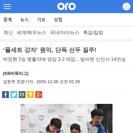
최신
세계/해외뉴스
국내/아마뉴스
특집/칼럼
‘풀세트 강자’ 원익, 단독 선두 질주!
박정환 2승 맹활약에 영암 3-2 제압... 빛바랜 신진서 14연승
[KB바둑리그]
강헌주 전문기자
2025-12-05 오전 02:29
|