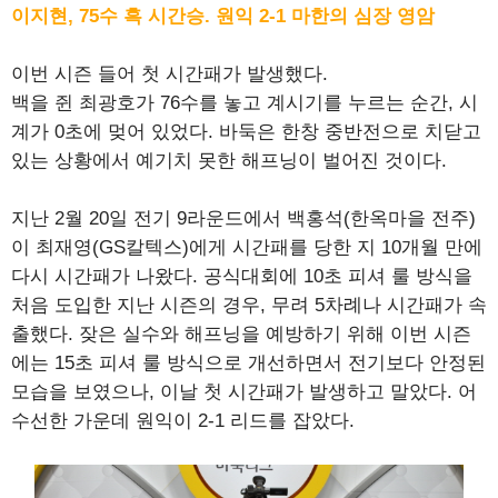
이지현, 75수 흑 시간승. 원익 2-1 마한의 심장 영암
이번 시즌 들어 첫 시간패가 발생했다.
백을 쥔 최광호가 76수를 놓고 계시기를 누르는 순간, 시
계가 0초에 멎어 있었다. 바둑은 한창 중반전으로 치닫고
있는 상황에서 예기치 못한 해프닝이 벌어진 것이다.
지난 2월 20일 전기 9라운드에서 백홍석(한옥마을 전주)
이 최재영(GS칼텍스)에게 시간패를 당한 지 10개월 만에
다시 시간패가 나왔다. 공식대회에 10초 피셔 룰 방식을
처음 도입한 지난 시즌의 경우, 무려 5차례나 시간패가 속
출했다. 잦은 실수와 해프닝을 예방하기 위해 이번 시즌
에는 15초 피셔 룰 방식으로 개선하면서 전기보다 안정된
모습을 보였으나, 이날 첫 시간패가 발생하고 말았다. 어
수선한 가운데 원익이 2-1 리드를 잡았다.