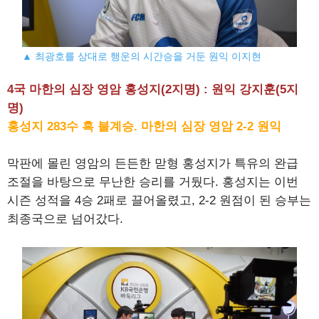
▲ 최광호를 상대로 행운의 시간승을 거둔 원익 이지현
4국 마한의 심장 영암 홍성지(2지명) : 원익 강지훈(5지
명)
홍성지 283수 흑 불계승. 마한의 심장 영암 2-2 원익
막판에 몰린 영암의 든든한 맏형 홍성지가 특유의 완급
조절을 바탕으로 무난한 승리를 거뒀다. 홍성지는 이번
시즌 성적을 4승 2패로 끌어올렸고, 2-2 원점이 된 승부는
최종국으로 넘어갔다.