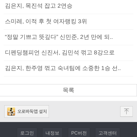
김은지, 목진석 잡고 2연승
스미레, 이적 후 첫 여자랭킹 3위
“정말 기쁘고 뜻깊다” 신민준, 2년 만에 되..
디펜딩챔피언 신진서, 김민석 꺾고 8강으로
김은지, 한주영 꺾고 숙녀팀에 소중한 1승 선..
목록
로그인
내정보
PC버전
고객센터