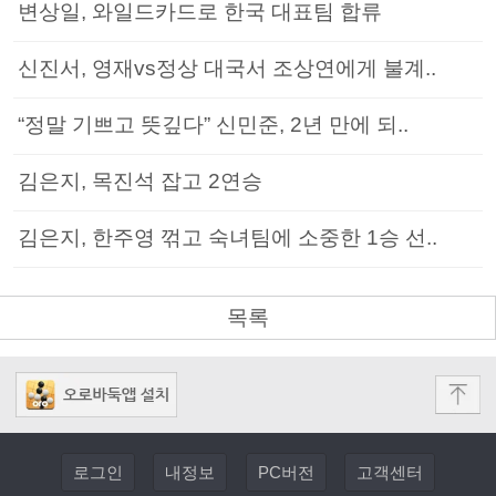
변상일, 와일드카드로 한국 대표팀 합류
신진서, 영재vs정상 대국서 조상연에게 불계..
“정말 기쁘고 뜻깊다” 신민준, 2년 만에 되..
김은지, 목진석 잡고 2연승
김은지, 한주영 꺾고 숙녀팀에 소중한 1승 선..
목록
로그인
내정보
PC버전
고객센터