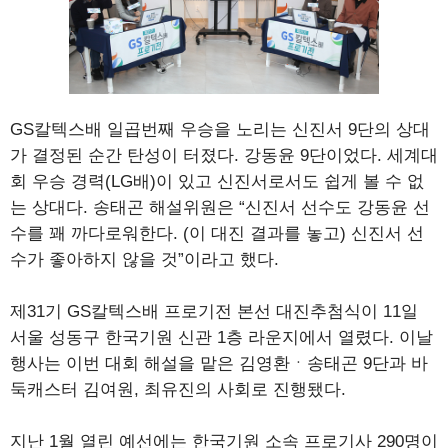
GS칼텍스배 일곱번째 우승을 노리는 신진서 9단의 상대
가 결정된 순간 탄성이 터졌다. 강동윤 9단이었다. 세계대
회 우승 경력(LG배)이 있고 신진서로서도 쉽게 볼 수 없
는 상대다. 송태곤 해설위원은 “신진서 선수도 강동윤 선
수를 꽤 까다로워한다. (이 대진 결과를 놓고) 신진서 선
수가 좋아하지 않을 것”이라고 했다.
제31기 GS칼텍스배 프로기전 본선 대진추첨식이 11일
서울 성동구 한국기원 신관 1층 라운지에서 열렸다. 이날
행사는 이번 대회 해설을 맡은 김영환ㆍ송태곤 9단과 바
둑캐스터 김여원, 최유진의 사회로 진행됐다.
지난 1월 열린 예선에는 한국기원 소속 프로기사 290명이