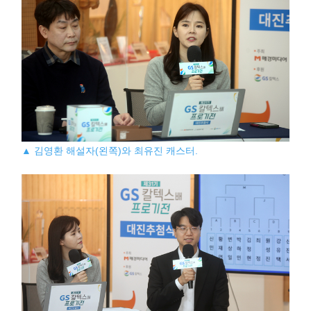
▲ 김영환 해설자(왼쪽)와 최유진 캐스터.