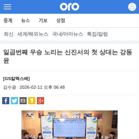
최신
세계/해외뉴스
국내/아마뉴스
특집/칼럼
일곱번째 우승 노리는 신진서의 첫 상대는 강동
윤
[GS칼텍스배]
김수광
2026-02-11 오후 06:48
|