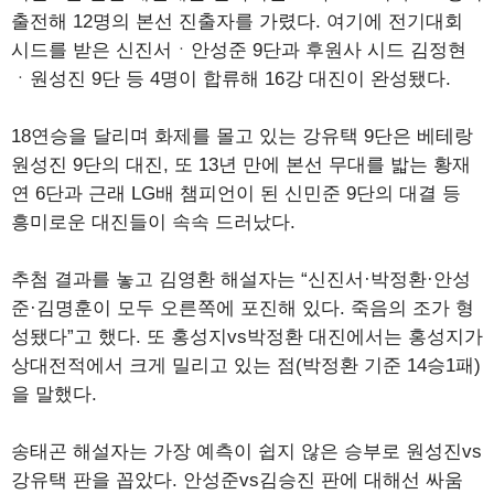
출전해 12명의 본선 진출자를 가렸다. 여기에 전기대회
시드를 받은 신진서ㆍ안성준 9단과 후원사 시드 김정현
ㆍ원성진 9단 등 4명이 합류해 16강 대진이 완성됐다.
18연승을 달리며 화제를 몰고 있는 강유택 9단은 베테랑
원성진 9단의 대진, 또 13년 만에 본선 무대를 밟는 황재
연 6단과 근래 LG배 챔피언이 된 신민준 9단의 대결 등
흥미로운 대진들이 속속 드러났다.
추첨 결과를 놓고 김영환 해설자는 “신진서·박정환·안성
준·김명훈이 모두 오른쪽에 포진해 있다. 죽음의 조가 형
성됐다”고 했다. 또 홍성지vs박정환 대진에서는 홍성지가
상대전적에서 크게 밀리고 있는 점(박정환 기준 14승1패)
을 말했다.
송태곤 해설자는 가장 예측이 쉽지 않은 승부로 원성진vs
강유택 판을 꼽았다. 안성준vs김승진 판에 대해선 싸움